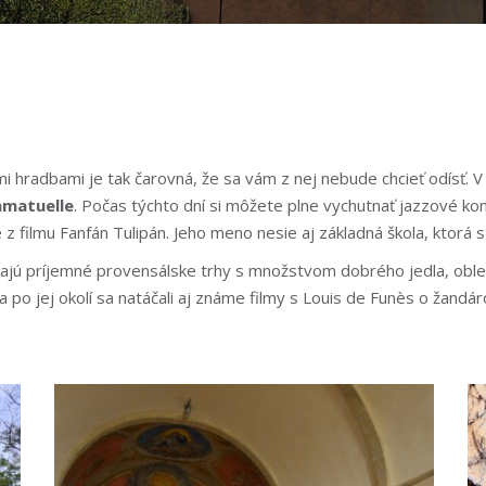
hradbami je tak čarovná, že sa vám z nej nebude chcieť odísť. V 
amatuelle
. Počas týchto dní si môžete plne vychutnať jazzové k
 filmu Fanfán Tulipán. Jeho meno nesie aj základná škola, ktorá st
onajú príjemné provensálske trhy s množstvom dobrého jedla, oble
po jej okolí sa natáčali aj známe filmy s Louis de Funès o žandáro