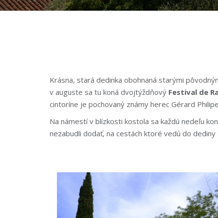
Krásna, stará dedinka obohnaná starými pôvodnými 
v auguste sa tu koná dvojtýždňový
Festival de R
cintoríne je pochovaný známy herec Gérard Philipe z
Na námestí v blízkosti kostola sa každú nedeľu k
nezabudli dodať, na cestách ktoré vedú do dediny a 