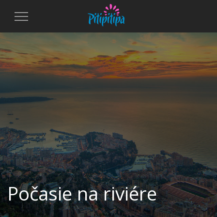
Toggle
Navigation
Počasie na riviére