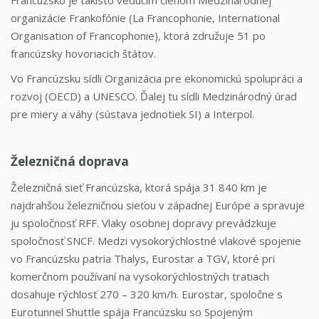
Francúzsko je takisto vedúcim členom Medzinárodnej
organizácie Frankofónie (La Francophonie, International
Organisation of Francophonie), ktorá združuje 51 po
francúzsky hovoriacich štátov.
Vo Francúzsku sídli Organizácia pre ekonomickú spolupráci a
rozvoj (OECD) a UNESCO. Ďalej tu sídli Medzinárodný úrad
pre miery a váhy (sústava jednotiek SI) a Interpol.
Železničná doprava
Železničná sieť Francúzska, ktorá spája 31 840 km je
najdrahšou železničnou sieťou v západnej Európe a spravuje
ju spoločnosť RFF. Vlaky osobnej dopravy prevádzkuje
spoločnosť SNCF. Medzi vysokorýchlostné vlakové spojenie
vo Francúzsku patria Thalys, Eurostar a TGV, ktoré pri
komerčnom používaní na vysokorýchlostných tratiach
dosahuje rýchlosť 270 – 320 km/h. Eurostar, spoločne s
Eurotunnel Shuttle spája Francúzsku so Spojeným