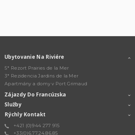
Ubytovanie Na Riviére
5* Rezort Prairies de la Mer
3* Rezidencia Jardins de la Mer
Apartmány a domy v Port Grimaud
Zájazdy Do Francúzska
Služby
Rýchly Kontakt
+421 (0)944 277 915
+33(0)6.77.24.86.85