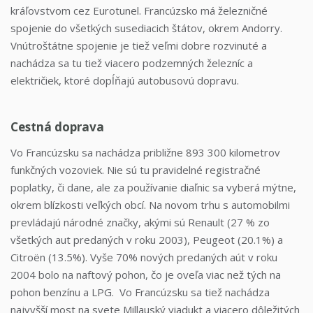
kráľovstvom cez Eurotunel. Francúzsko má železničné
spojenie do všetkých susediacich štátov, okrem Andorry.
Vnútroštátne spojenie je tiež veľmi dobre rozvinuté a
nachádza sa tu tiež viacero podzemných železníc a
električiek, ktoré dopĺňajú autobusovú dopravu.
Cestná doprava
Vo Francúzsku sa nachádza približne 893 300 kilometrov
funkčných vozoviek. Nie sú tu pravidelné registračné
poplatky, či dane, ale za používanie diaľnic sa vyberá mýtne,
okrem blízkosti veľkých obcí. Na novom trhu s automobilmi
prevládajú národné značky, akými sú Renault (27 % zo
všetkých aut predaných v roku 2003), Peugeot (20.1%) a
Citroën (13.5%). Vyše 70% nových predaných aút v roku
2004 bolo na naftový pohon, čo je oveľa viac než tých na
pohon benzínu a LPG. Vo Francúzsku sa tiež nachádza
najvyšší most na svete Millauský viadukt a viacero dôležitých