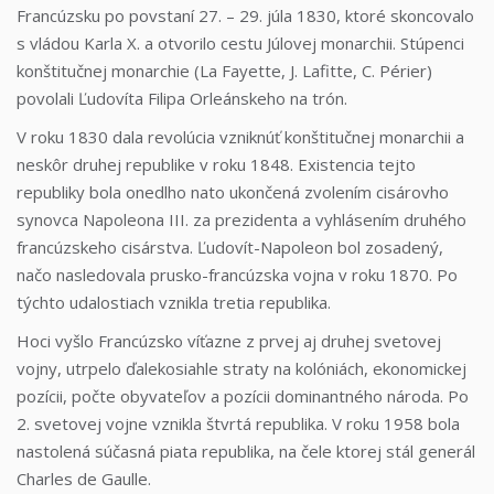
Francúzsku po povstaní 27. – 29. júla 1830, ktoré skoncovalo
s vládou Karla X. a otvorilo cestu Júlovej monarchii. Stúpenci
konštitučnej monarchie (La Fayette, J. Lafitte, C. Périer)
povolali Ľudovíta Filipa Orleánskeho na trón.
V roku 1830 dala revolúcia vzniknúť konštitučnej monarchii a
neskôr druhej republike v roku 1848. Existencia tejto
republiky bola onedlho nato ukončená zvolením cisárovho
synovca Napoleona III. za prezidenta a vyhlásením druhého
francúzskeho cisárstva. Ľudovít-Napoleon bol zosadený,
načo nasledovala prusko-francúzska vojna v roku 1870. Po
týchto udalostiach vznikla tretia republika.
Hoci vyšlo Francúzsko víťazne z prvej aj druhej svetovej
vojny, utrpelo ďalekosiahle straty na kolóniách, ekonomickej
pozícii, počte obyvateľov a pozícii dominantného národa. Po
2. svetovej vojne vznikla štvrtá republika. V roku 1958 bola
nastolená súčasná piata republika, na čele ktorej stál generál
Charles de Gaulle.