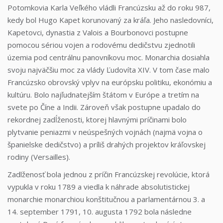
Potomkovia Karla Veľkého vládli Francúzsku až do roku 987,
kedy bol Hugo Kapet korunovaný za kráľa. Jeho nasledovníci,
Kapetovci, dynastia z Valois a Bourbonovci postupne
pomocou sériou vojen a rodovému dedičstvu zjednotili
územia pod centrálnu panovníkovu moc. Monarchia dosiahla
svoju najväčšiu moc za vlády Ľudovíta XIV. V tom čase malo
Francúzsko obrovský vplyv na európsku politiku, ekonómiu a
kultúru. Bolo najľudnatejším štátom v Európe a tretím na
svete po Číne a Indii. Zároveň však postupne upadalo do
rekordnej zadĺženosti, ktorej hlavnými príčinami bolo
plytvanie peniazmi v neúspešných vojnách (najmä vojna o
španielske dedičstvo) a príliš drahých projektov kráľovskej
rodiny (Versailles).
Zadlženosť bola jednou z príčin Francúzskej revolúcie, ktorá
vypukla v roku 1789 a viedla k náhrade absolutistickej
monarchie monarchiou konštitučnou a parlamentárnou 3. a
14. september 1791, 10. augusta 1792 bola následne