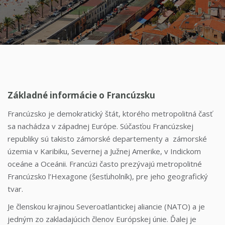
Základné informácie o Francúzsku
Francúzsko je demokratický štát, ktorého metropolitná časť
sa nachádza v západnej Európe. Súčasťou Francúzskej
republiky sú takisto zámorské departementy a zámorské
územia v Karibiku, Severnej a Južnej Amerike, v Indickom
oceáne a Oceánii. Francúzi často prezývajú metropolitné
Francúzsko l’Hexagone (šesťuholník), pre jeho geografický
tvar.
Je členskou krajinou Severoatlantickej aliancie (NATO) a je
jedným zo zakladajúcich členov Európskej únie. Ďalej je