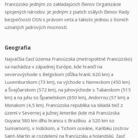
Francúzsko jedným zo zakladajúcich členov Organizácie
spojených národov. Je jedným z piatich stálych členov Rady
bezpečnosti OSN s právom veta a takisto jednou z ôsmich
uznaných jadrových mocností.
Geografia
Najväčšia časť územia Francúzska (metropolitné Francúzsko)
sa nachádza v západnej Európe, kde hraničí na
severovýchode s Belgickom (dĺžka hraníc 620 km) a
Luxemburskom (73 km), na východe s Nemeckom (450 km)
a Švajčiarskom (572 km), na juhovýchode s Talianskom (515
km) a na juhu so Španielskom (650 km), Andorrou (57 km) a
Monakom (4,5 km). Francúzska republika sa skladá tiež z
území v Severnej a Južnej Amerike (kde má Francúzska
Guyana 580 km dlhú hranicu s Brazíliou a 520 km so
Surinamom), v Indickom, a Tichom oceáne, Karibiku (ostrov
Saint-Martin je rozdelený na francúzsku a holandskú časť