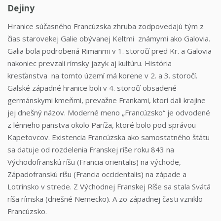
Dejiny
Hranice súčasného Francúzska zhruba zodpovedajú tým z
čias starovekej Galie obývanej Keltmi známymi ako Galovia.
Galia bola podrobená Rimanmi v 1. storočí pred Kr. a Galovia
nakoniec prevzali rímsky jazyk aj kultúru. História
kresťanstva na tomto území má korene v 2. a 3. storočí.
Galské západné hranice boli v 4. storočí obsadené
germánskymi kmeňmi, prevažne Frankami, ktorí dali krajine
jej dnešný názov. Moderné meno „Francúzsko“ je odvodené
z lénneho panstva okolo Paríža, ktoré bolo pod správou
Kapetovcov. Existencia Francúzska ako samostatného štátu
sa datuje od rozdelenia Franskej ríše roku 843 na
Východofranskú ríšu (Francia orientalis) na východe,
Západofranskú ríšu (Francia occidentalis) na západe a
Lotrinsko v strede. Z Východnej Franskej Ríše sa stala Svätá
ríša rímska (dnešné Nemecko). A zo západnej časti vzniklo
Francúzsko.