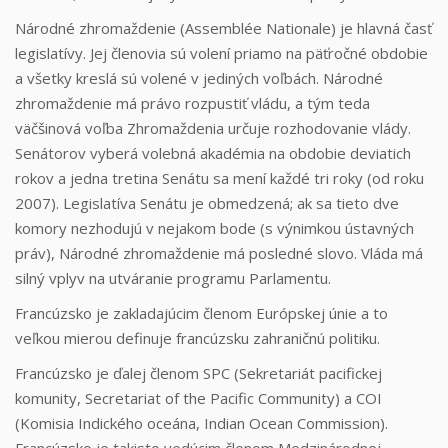
Národné zhromaždenie (Assemblée Nationale) je hlavná časť
legislatívy. Jej členovia sú volení priamo na päťročné obdobie
a všetky kreslá sú volené v jediných voľbách. Národné
zhromaždenie má právo rozpustiť vládu, a tým teda
väčšinová voľba Zhromaždenia určuje rozhodovanie vlády.
Senátorov vyberá volebná akadémia na obdobie deviatich
rokov a jedna tretina Senátu sa mení každé tri roky (od roku
2007). Legislatíva Senátu je obmedzená; ak sa tieto dve
komory nezhodujú v nejakom bode (s výnimkou ústavných
práv), Národné zhromaždenie má posledné slovo. Vláda má
silný vplyv na utváranie programu Parlamentu.
Francúzsko je zakladajúcim členom Európskej únie a to
veľkou mierou definuje francúzsku zahraničnú politiku.
Francúzsko je ďalej členom SPC (Sekretariát pacifickej
komunity, Secretariat of the Pacific Community) a COI
(Komisia Indického oceána, Indian Ocean Commission).