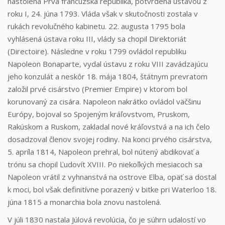
nastolená Prvá francúzska republika, potvrdená ústavou z
roku I, 24. júna 1793. Vláda však v skutočnosti zostala v
rukách revolučného kabinetu. 22. augusta 1795 bola
vyhlásená ústava roku III, vlády sa chopil Direktoriát
(Directoire). Následne v roku 1799 ovládol republiku
Napoleon Bonaparte, vydal ústavu z roku VIII zavádzajúcu
jeho konzulát a neskôr 18. mája 1804, štátnym prevratom
založil prvé cisárstvo (Premier Empire) v ktorom bol
korunovaný za cisára. Napoleon nakrátko ovládol väčšinu
Európy, bojoval so Spojeným kráľovstvom, Pruskom,
Rakúskom a Ruskom, zakladal nové kráľovstvá a na ich čelo
dosadzoval členov svojej rodiny. Na konci prvého cisárstva,
5. apríla 1814, Napoleon prehral, bol nútený abdikovať a
trónu sa chopil Ľudovít XVIII. Po niekoľkých mesiacoch sa
Napoleon vrátil z vyhnanstvá na ostrove Elba, opäť sa dostal
k moci, bol však definitívne porazený v bitke pri Waterloo 18.
júna 1815 a monarchia bola znovu nastolená.
V júli 1830 nastala Júlová revolúcia, čo je súhrn udalostí vo