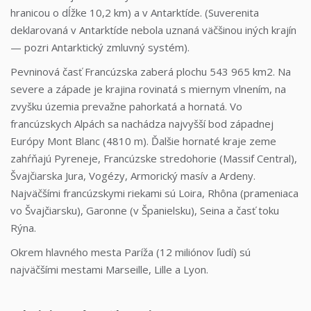
hranicou o dĺžke 10,2 km) a v Antarktíde. (Suverenita
deklarovaná v Antarktíde nebola uznaná väčšinou iných krajín
— pozri Antarktický zmluvný systém).
Pevninová časť Francúzska zaberá plochu 543 965 km2. Na
severe a západe je krajina rovinatá s miernym vlnením, na
zvyšku územia prevažne pahorkatá a hornatá. Vo
francúzskych Alpách sa nachádza najvyšší bod západnej
Európy Mont Blanc (4810 m). Ďalšie hornaté kraje zeme
zahŕňajú Pyreneje, Francúzske stredohorie (Massif Central),
Švajčiarska Jura, Vogézy, Armorický masív a Ardeny.
Najväčšími francúzskymi riekami sú Loira, Rhôna (prameniaca
vo Švajčiarsku), Garonne (v Španielsku), Seina a časť toku
Rýna.
Okrem hlavného mesta Paríža (12 miliónov ľudí) sú
najväčšími mestami Marseille, Lille a Lyon.