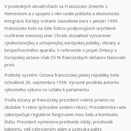
V posledných desaťročiach sa Francúzsko zmierilo s
Nemeckom a v spojení s ním vedie politickú a ekonomickú
integráciu Európy vrátane zavedenia eura v januári 1999.
Francúzsko bolo na čele štátov podporujúcich urýchlené
rozšírenie menovej únie. Chcelo dosiahnuť vytvorenie
zjednotenejšej a schopnejšej európskej politiky, obrany a
bezpečnostného aparátu. V referende o prijatí Zmluvy o
Európskej ústave však 55 % francúzskych občanov hlasovalo
proti.
Politický systém: Ústava francúzskej piatej republiky bola
schválená 28. septembra 1958. Výrazne posilnila autoritu
výkonného výboru vo vzťahu k parlamentu.
Podľa ústavy je francúzsky prezident volený priamo na
obdobie 5 rokov (pôvodne sedem rokov). Prezidentská rada
zabezpečuje regulárne fungovanie moci ľudu a kontinuitu
štátu. Prezident vymenúva predsedu vlády, predsedá
kabinetu, velí ozbrojeným silám a uzatvára pakty.