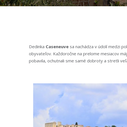
Dedinka
Caseneuve
sa nachádza v údolí medzi p
obyvateľov. Každoročne na prelome mesiacov máj a 
pobavila, ochutnali sme samé dobroty a stretli veľa