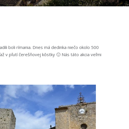
 usadili boli rímania. Dnes má dedinka niečo okolo 500
ž v pľutí čerešňovej kôstky 🙂 Nás táto akcia veľmi