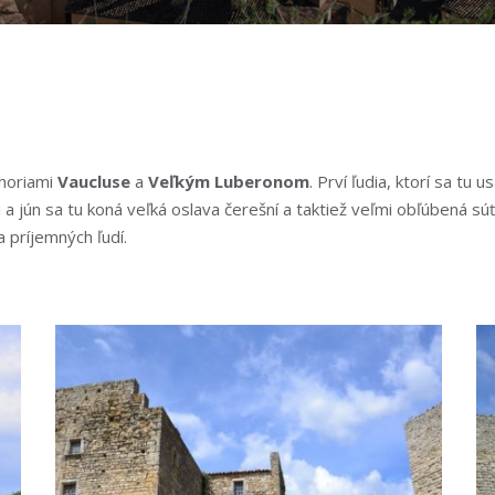
ohoriami
Vaucluse
a
Veľkým Luberonom
. Prví ľudia, ktorí sa tu
jún sa tu koná veľká oslava čerešní a taktiež veľmi obľúbená súťa
 príjemných ľudí.