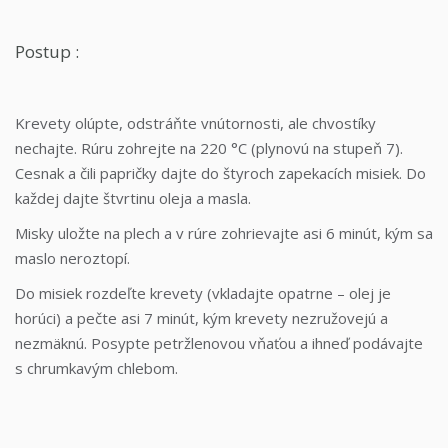
Postup :
Krevety olúpte, odstráňte vnútornosti, ale chvostíky
nechajte. Rúru zohrejte na 220 °C (plynovú na stupeň 7).
Cesnak a čili papričky dajte do štyroch zapekacích misiek. Do
každej dajte štvrtinu oleja a masla.
Misky uložte na plech a v rúre zohrievajte asi 6 minút, kým sa
maslo neroztopí.
Do misiek rozdeľte krevety (vkladajte opatrne – olej je
horúci) a pečte asi 7 minút, kým krevety nezružovejú a
nezmäknú. Posypte petržlenovou vňaťou a ihneď podávajte
s chrumkavým chlebom.