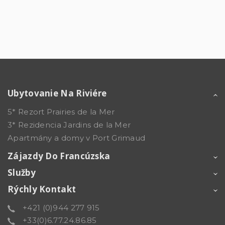
Ubytovanie Na Riviére
5* Rezort Prairies de la Mer
3* Rezidencia Jardins de la Mer
Apartmány a domy v Port Grimaud
Zájazdy Do Francúzska
Služby
Rýchly Kontakt
+421 (0)944 277 915
+33(0)6.77.24.86.85