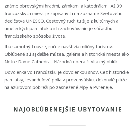
známe obrovskými hradmi, zámkami a katedrálami. Až 39
francúzskych miest je zapísaných na zozname Svetového
dedičstva UNESCO. Cestovný ruch tu žije z kultúrnych a
umeleckých pamiatok a ich zachovávanie je súčasťou
francúzskeho spôsobu života.
Iba samotný Louvre, ročne navštívia milióny turistov.
Obľúbené sú aj ďalšie múzeá, galérie a historické miesta ako
Notre Dame Cathedral, Národná opera či Víťazný oblúk.
Dovolenka vo Francúzsku
je dovolenkou snov. Cez historické
pamiatky, levanduľové polia v provensálsku, dokonalé pláže
na azúrovom pobreží po zasnežené Alpy a Pyreneje.
NAJOBĽÚBENEJŠIE UBYTOVANIE