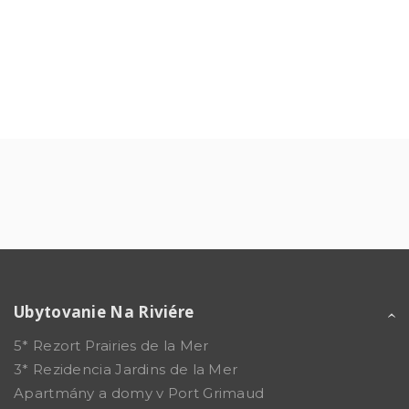
Ubytovanie Na Riviére
5* Rezort Prairies de la Mer
3* Rezidencia Jardins de la Mer
Apartmány a domy v Port Grimaud