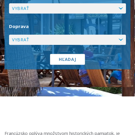
VYBRAŤ
Doprava
VYBRAŤ
Francúzsko oplýva množstvom historických pamiatok, je