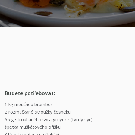
Budete potřebovat:
1 kg moučnou brambor
2 rozmačkané stroužky česneku
65 g strouhaného sýra gruyere (tvrdý sýr)
špetka muškátového oříšku
315 ml smetany na šlehání