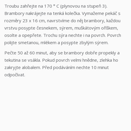
Troubu zahřejte na 170 ° C (plynovou na stupeň 3).
Brambory nakrájejte na tenká kolečka. Vymažeme pekáč s
rozměry 23 x 16 cm, navrstvíme do něj brambory, každou
vrstvu posypte česnekem, sýrem, muškátovým oříškem,
osolte a opepřete. Trochu sýra nechte i na povrch. Povrch
polijte smetanou, mlékem a posypte zbylým sýrem.
Pečte 50 až 60 minut, aby se brambory dobře propekly a
tekutina se vsákla. Pokud povrch velmi hnědne, zlehka ho
zakryjte alobalem. Před podáváním nechte 10 minut
odpočívat.