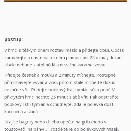
postup:
V hrnci s těžkým dnem roztaví máslo a přidejte cibuli. Občas
zamíchejte a duste na mírném plameni asi 25 minut, dokud
cibule nebude zlatohnědá a nezačne karamelizovat.
Přidejte česnek a mouku a 2 minuty míchejte. Postupně
přimíchávejte vývar a víno, přitom stále míchejte dokud
nezačne vřít. Přidejte bobkový list, tymián sůl a pepř. V
přikrytém hrnci nechte 25 minut slabě vřít. Pak odstraňte
bobkový list i tymián a ochutnejte, zda je polévka dost
kořeněná a slaná.
Krajíce bagety nebo chleba opečte na grilu (nebo v
toustovači, na pánvi ..), rozdělte je do polévkových misek,