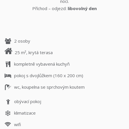
nocí.
Příchod – odjezd:
libovolný den
2 osoby
25 m², krytá terasa
kompletně vybavená kuchyň
pokoj s dvojlůžkem (160 x 200 cm)
wc, koupelna se sprchovým koutem
obývací pokoj
klimatizace
wifi