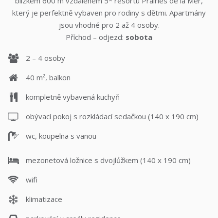
blízkém 600 m vzdáleném 5* resortu Prairies de la Mer,
který je perfektně vybaven pro rodiny s dětmi. Apartmány
jsou vhodné pro 2 až 4 osoby.
Příchod – odjezd:
sobota
2 – 4 osoby
40 m², balkon
kompletně vybavená kuchyň
obývací pokoj s rozkládací sedačkou (140 x 190 cm)
wc, koupelna s vanou
mezonetová ložnice s dvojlůžkem (140 x 190 cm)
wifi
klimatizace